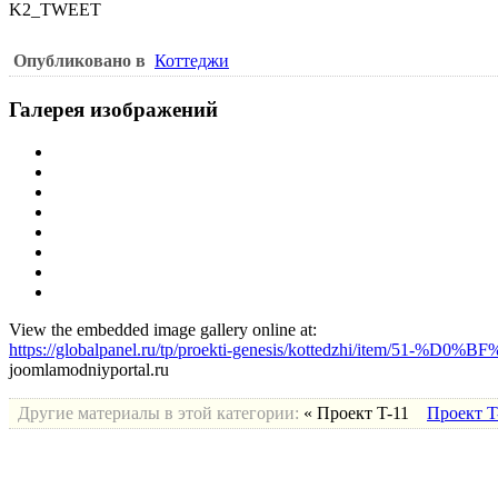
K2_TWEET
Опубликовано в
Коттеджи
Галерея изображений
View the embedded image gallery online at:
https://globalpanel.ru/tp/proekti-genesis/kottedzhi/item/
joomlamodniyportal.ru
Другие материалы в этой категории:
« Проект T-11
Проект T