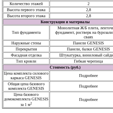
Количество этажей
2
Высота первого этажа
2,8
Высота второго этажа
2,8
Конструкции и материалы
Монолитная Ж/Б плита, ленто
Тип фундамента
фундамент, ростверк на бурозал
сваях
Наружные стены
Панели GENESIS
Перекрытия
Панели, балки GENESIS
Фасадная отделка
Штукатурка, виниловый сайд
Тип кровли
Гибкая черепица
Стоимость (руб.)
Цена комплекта силового
Подробнее
каркаса GENESIS
Общая цена базового
Подробнее
комплекта GENESIS
Цена базового
домокомплекта GENESIS
Подробнее
2
за 1 м